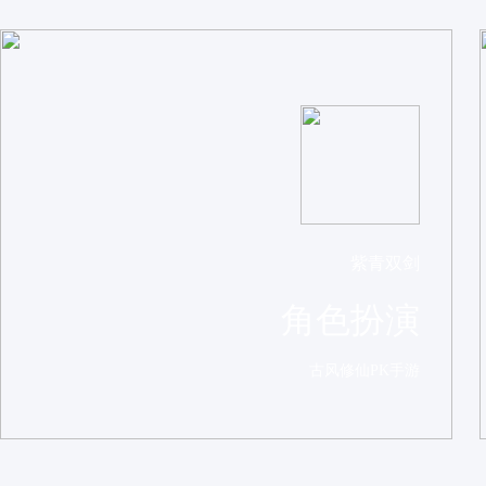
紫青双剑
角色扮演
古风修仙PK手游