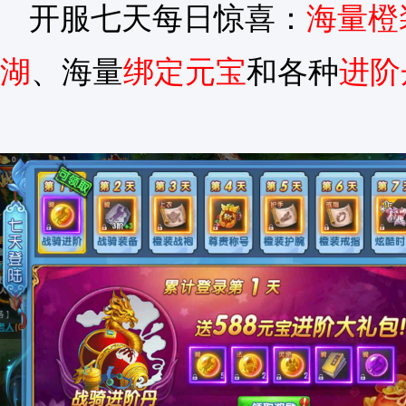
开服七天每日惊喜：
海量橙
湖
、海量
绑定元宝
和各种
进阶