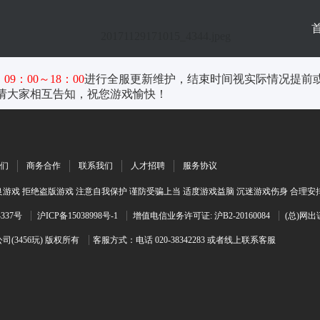
 09：00～18：00
进行全服更新维护，结束时间视实际情况提前
请大家相互告知，祝您游戏愉快！
们
商务合作
联系我们
人才招聘
服务协议
游戏 拒绝盗版游戏 注意自我保护 谨防受骗上当 适度游戏益脑 沉迷游戏伤身 合理安
4337号
沪ICP备15038998号-1
增值电信业务许可证: 沪B2-20160084
(总)网出
(3456玩) 版权所有
客服方式：电话 020-38342283 或者线上联系客服