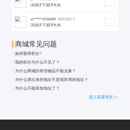
[百战天下]提升礼包
ui*****10366469
刚刚领取了
[百战天下]提升礼包
ph*****7721521
刚刚兑换了
商城常见问题
小老虎抱枕
如何获得积分?
ui*****96928317
刚刚兑换了
我的积分为什么不见了？
自动阳雨伞
为什么商城的有些物品不能兑换？
ph*****7466020
刚刚兑换了
为什么弹出来的地址不是我常用的地址？
光明领主周边挂件
为什么不能添加地址了？
进入答疑专区>>