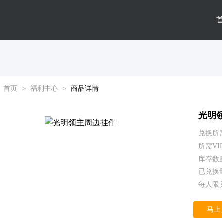
首页
>
福利中心
>
商品详情
光明
兑换所
所需V
库存数量
已兑换量
每人限兑
马上