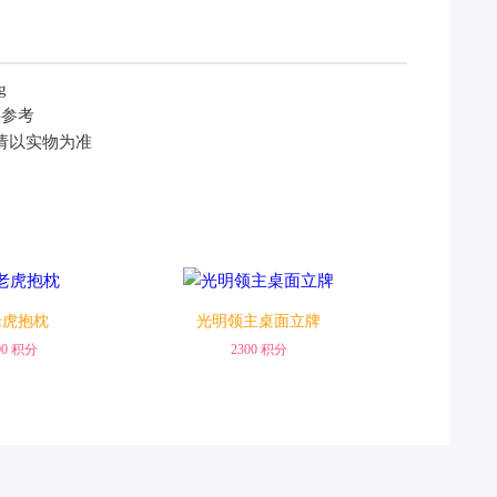
兑换
兑换
供参考
请以实物为准
老虎抱枕
光明领主桌面立牌
00 积分
2300 积分