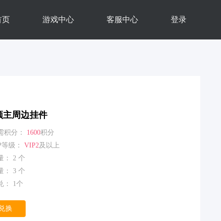
首页
游戏中心
客服中心
登录
领主周边挂件
需积分：
1600
积分
IP等级：
VIP2
及以上
： 2 个
： 3 个
： 1个
兑换