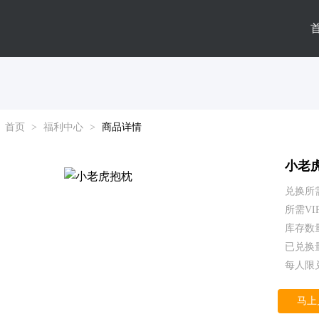
首页
>
福利中心
>
商品详情
小老
兑换所
所需V
库存数量
已兑换量
每人限兑
马上