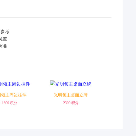
供参考
兑换
兑换
误差
为准
明领主周边挂件
光明领主桌面立牌
1600 积分
2300 积分