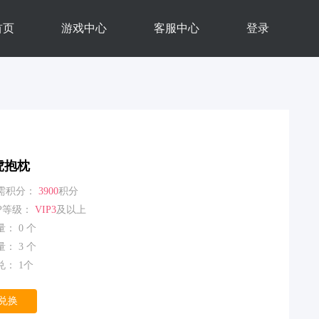
首页
游戏中心
客服中心
登录
虎抱枕
需积分：
3900
积分
IP等级：
VIP3
及以上
： 0 个
： 3 个
： 1个
兑换