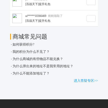
[百战天下]提升礼包
ui*****10366469
刚刚领取了
[百战天下]提升礼包
ph*****7721521
刚刚兑换了
商城常见问题
小老虎抱枕
如何获得积分?
ui*****96928317
刚刚兑换了
我的积分为什么不见了？
自动阳雨伞
为什么商城的有些物品不能兑换？
ph*****7466020
刚刚兑换了
为什么弹出来的地址不是我常用的地址？
光明领主周边挂件
为什么不能添加地址了？
进入答疑专区>>