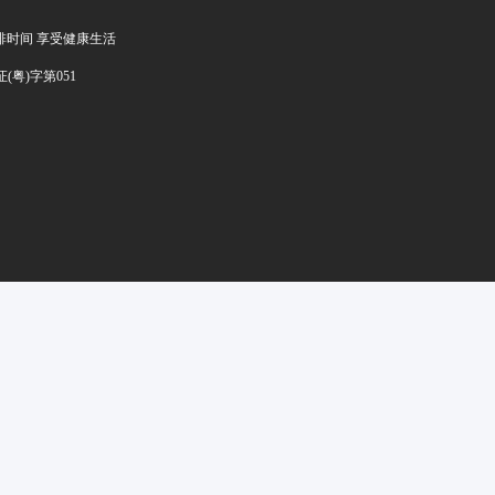
排时间 享受健康生活
证(粤)字第051