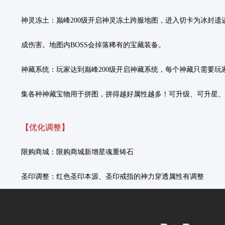
神灵冻土：
巅峰200级开启神灵冻土跨服地图，进入切卡为冰封遗
成伤害。地图内BOSS会掉落稀有的宝藏装备。
神藏系统：
玩家达到巅峰200级开启神藏系统，每个神藏只需要
集各种神藏宝物用于拼图，拼得越好属性越多！可升级、可升星、
【优化调整】
限购商城：
限购商城新增星魂重铸石
圣印调整：
红色圣印本源、圣印戒指的神力穿透属性有调整