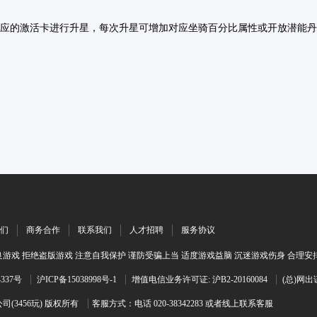
对应的激活卡进行升星，每次升星可增加对应坐骑百分比属性或开放潜能丹
们
商务合作
联系我们
人才招聘
服务协议
游戏 拒绝盗版游戏 注意自我保护 谨防受骗上当 适度游戏益脑 沉迷游戏伤身 合理安
4337号
沪ICP备15038998号-1
增值电信业务许可证: 沪B2-20160084
(总)网出
(3456玩) 版权所有
客服方式：电话 020-38342283 或者线上联系客服