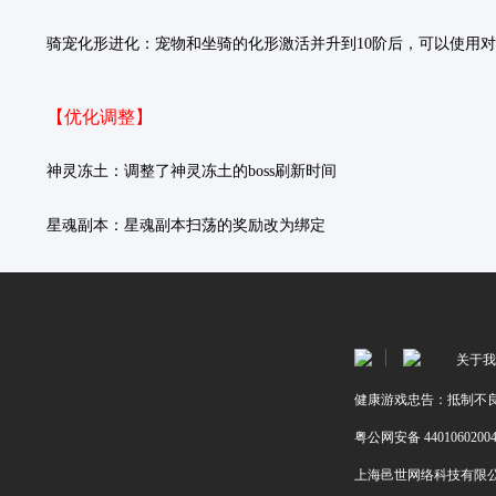
骑宠化形进化：
宠物和坐骑的化形激活并升到10阶后，可以使用
【优化调整】
神灵冻土：
调整了神灵冻土的boss刷新时间
星魂副本：
星魂副本扫荡的奖励改为绑定
关于我
健康游戏忠告：抵制不良
粤公网安备 4401060200
上海邑世网络科技有限公司