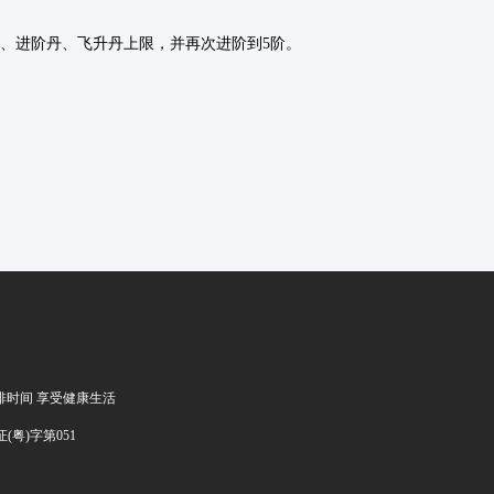
、进阶丹、飞升丹上限，并再次进阶到5阶。
排时间 享受健康生活
证(粤)字第051