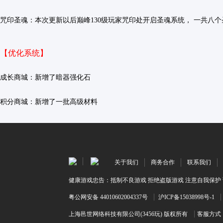
咒印圣魂：本次更新以后巅峰130级玩家咒印处开启圣魂系统， 一共八
【优化系统】
成长商城：新增了暗器强化石
积分商城：新增了一批高级材料
关于我们
商务合作
联系我们
健康游戏忠告：抵制不良游戏 拒绝盗版游戏 注意自我保护 
粤公网安备 44010602004337号
沪ICP备15038998号-1
上海邑世网络科技有限公司(3456玩) 版权所有
客服方式：