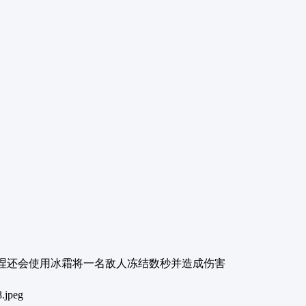
涅还会使用冰霜将一名敌人冻结数秒并造成伤害