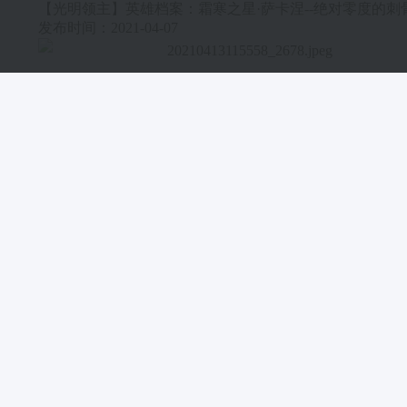
【光明领主】英雄档案：霜寒之星·萨卡涅--绝对零度的刺
发布时间：2021-04-07