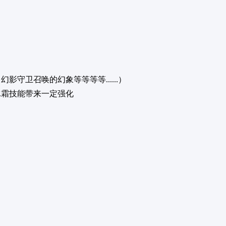
卫召唤的幻象等等等等......）
冰霜技能带来一定强化