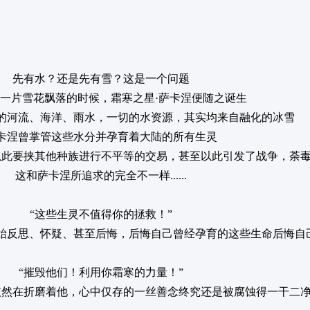
先有水？还是先有雪？这是一个问题
一片雪花飘落的时候，霜寒之星·萨卡涅便随之诞生
的河流、海洋、雨水，一切的水资源，其实均来自融化的冰雪
卡涅曾掌管这些水分并孕育着大陆的所有生灵
以此要挟其他种族进行不平等的交易，甚至以此引发了战争，荼
这和萨卡涅所追求的完全不一样......
“这些生灵不值得你的拯救！”
始反思、怀疑、甚至后悔，后悔自己曾经孕育的这些生命后悔自
“摧毁他们！利用你霜寒的力量！”
依然在折磨着他，心中仅存的一丝善念终究还是被腐蚀得一干二