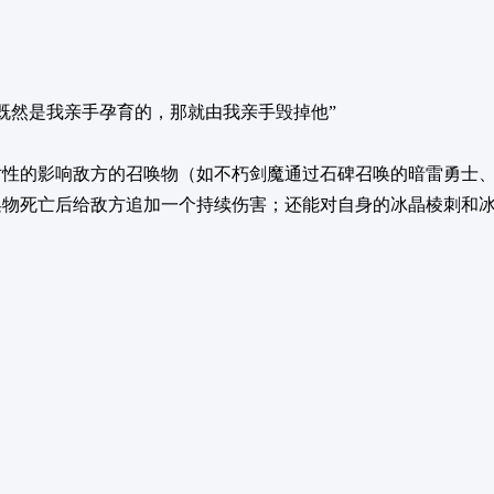
“既然是我亲手孕育的，那就由我亲手毁掉他”
性的影响敌方的召唤物（如不朽剑魔通过石碑召唤的暗雷勇士、幻影守
唤物死亡后给敌方追加一个持续伤害；还能对自身的冰晶棱刺和